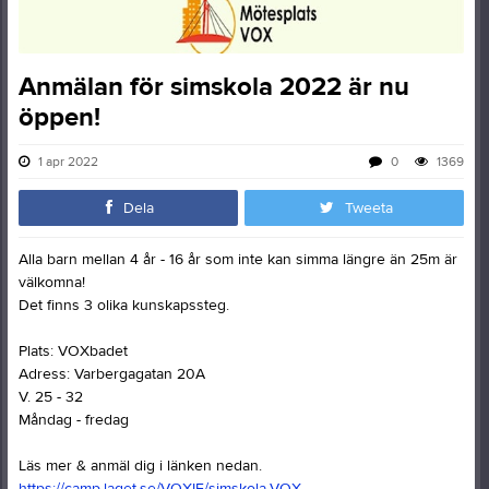
Anmälan för simskola 2022 är nu
öppen!
1 apr 2022
0
1369
Dela
Tweeta
Alla barn mellan 4 år - 16 år som inte kan simma längre än 25m är
välkomna!
Det finns 3 olika kunskapssteg.
Plats: VOXbadet
Adress: Varbergagatan 20A
V. 25 - 32
Måndag - fredag
Läs mer & anmäl dig i länken nedan.
https://camp.laget.se/VOXIF/simskola-VOX