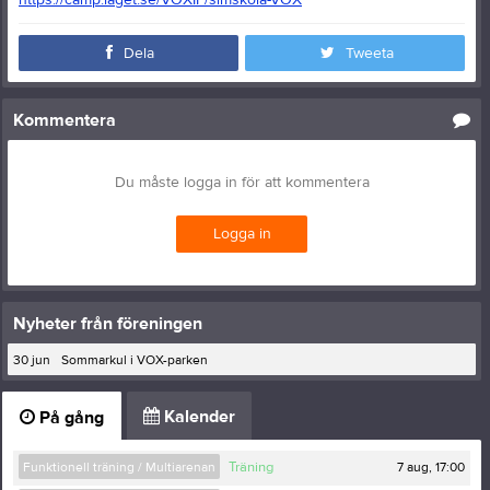
Dela
Tweeta
Kommentera
Du måste logga in för att kommentera
Logga in
Nyheter från föreningen
30 jun
Sommarkul i VOX-parken
Kalender
På gång
7 aug, 17:00
Funktionell träning / Multiarenan
Träning