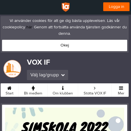
Logga in
Vi använder cookies för att ge dig bästa upplevelsen. Läs vår
cookiepolicy
här
. Genom att fortsätta använda tjänsten godkänner du
denna.
Okej
VOX IF
Välj lag/grupp
Start
Bli medlem
Om klubben
Stötta VOX IF
Mer