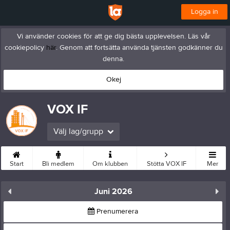
Logga in
Vi använder cookies för att ge dig bästa upplevelsen. Läs vår
cookiepolicy
här
. Genom att fortsätta använda tjänsten godkänner du
denna.
Okej
VOX IF
Välj lag/grupp
Start
Bli medlem
Om klubben
Stötta VOX IF
Mer
Juni 2026
Prenumerera