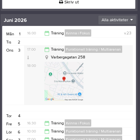
Skriv ut
Juni 2026
Alla aktiviteter
16:00
Träning
Kvinna i Fokus
v.23
Mån
1
Tis
2
17:00
17:00
Träning
Funktionell träning / Multiarenan
Ons
3
Varbergagatan 258
18:00
Tor
4
16:30
Träning
Kvinna i Fokus
Fre
5
10:00
Träning
Funktionell träning / Multiarenan
Lör
6
17:30
17:00
Träning
Funktionell träning / Multiarenan