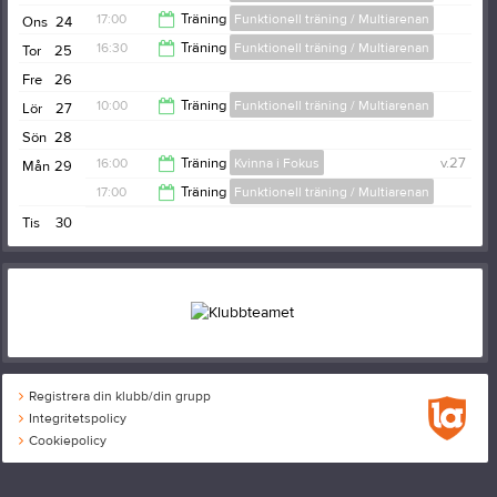
17:00
17:00
Träning
Funktionell träning / Multiarenan
Ons
24
18:00
16:30
Träning
Funktionell träning / Multiarenan
Tor
25
18:00
Fre
26
17:30
10:00
Träning
Funktionell träning / Multiarenan
Lör
27
Sön
28
11:00
16:00
Träning
Kvinna i Fokus
v.27
Mån
29
17:00
Träning
Funktionell träning / Multiarenan
17:00
Tis
30
18:00
Registrera din klubb/din grupp
Integritetspolicy
Cookiepolicy