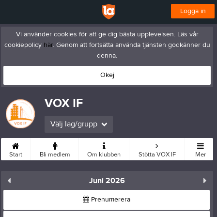
Logga in
Vi använder cookies för att ge dig bästa upplevelsen. Läs vår
cookiepolicy
här
. Genom att fortsätta använda tjänsten godkänner du
denna.
Okej
VOX IF
Välj lag/grupp
Start
Bli medlem
Om klubben
Stötta VOX IF
Mer
Juni 2026
Prenumerera