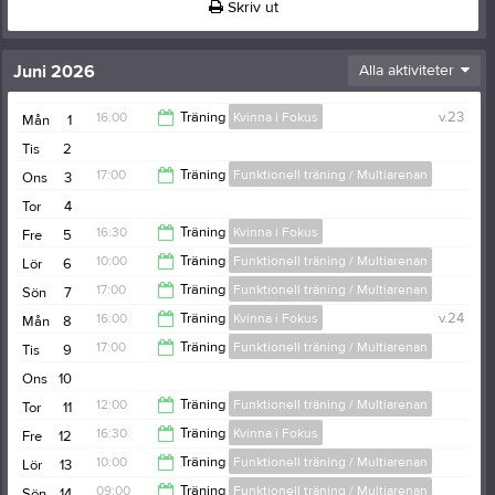
Skriv ut
Juni 2026
Alla aktiviteter
16:00
Träning
Kvinna i Fokus
v.23
Mån
1
Tis
2
17:00
17:00
Träning
Funktionell träning / Multiarenan
Ons
3
Tor
4
18:00
16:30
Träning
Kvinna i Fokus
Fre
5
10:00
Träning
Funktionell träning / Multiarenan
Lör
6
17:30
17:00
Träning
Funktionell träning / Multiarenan
Sön
7
11:00
16:00
Träning
Kvinna i Fokus
v.24
Mån
8
18:00
17:00
Träning
Funktionell träning / Multiarenan
Tis
9
17:00
Ons
10
18:00
12:00
Träning
Funktionell träning / Multiarenan
Tor
11
16:30
Träning
Kvinna i Fokus
Fre
12
13:00
10:00
Träning
Funktionell träning / Multiarenan
Lör
13
17:30
09:00
Träning
Funktionell träning / Multiarenan
Sön
14