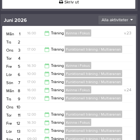
Skriv ut
Juni 2026
Alla aktiviteter
16:00
Träning
Kvinna i Fokus
v.23
Mån
1
Tis
2
17:00
17:00
Träning
Funktionell träning / Multiarenan
Ons
3
Tor
4
18:00
16:30
Träning
Kvinna i Fokus
Fre
5
10:00
Träning
Funktionell träning / Multiarenan
Lör
6
17:30
17:00
Träning
Funktionell träning / Multiarenan
Sön
7
11:00
16:00
Träning
Kvinna i Fokus
v.24
Mån
8
18:00
17:00
Träning
Funktionell träning / Multiarenan
Tis
9
17:00
Ons
10
18:00
12:00
Träning
Funktionell träning / Multiarenan
Tor
11
16:30
Träning
Kvinna i Fokus
Fre
12
13:00
10:00
Träning
Funktionell träning / Multiarenan
Lör
13
17:30
09:00
Träning
Funktionell träning / Multiarenan
Sön
14