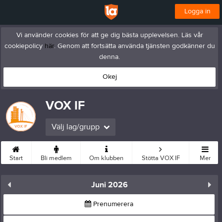
Logga in
Vi använder cookies för att ge dig bästa upplevelsen. Läs vår
cookiepolicy
här
. Genom att fortsätta använda tjänsten godkänner du
denna.
Okej
VOX IF
Välj lag/grupp
Start
Bli medlem
Om klubben
Stötta VOX IF
Mer
Juni 2026
Prenumerera