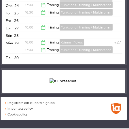
17:00
17:00
Träning
Funktionell träning / Multiarenan
Ons
24
18:00
16:30
Träning
Funktionell träning / Multiarenan
Tor
25
18:00
Fre
26
17:30
10:00
Träning
Funktionell träning / Multiarenan
Lör
27
Sön
28
11:00
16:00
Träning
Kvinna i Fokus
v.27
Mån
29
17:00
Träning
Funktionell träning / Multiarenan
17:00
Tis
30
18:00
Registrera din klubb/din grupp
Integritetspolicy
Cookiepolicy